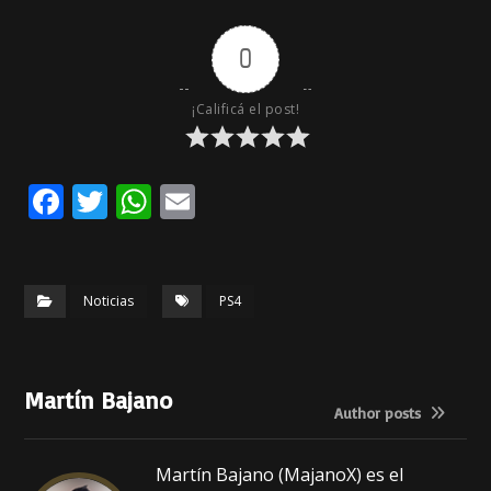
0
¡Calificá el post!
F
T
W
E
a
w
h
m
c
it
a
ai
e
te
ts
l
Noticias
PS4
b
r
A
o
p
Martín Bajano
o
p
Author posts
k
Martín Bajano (MajanoX) es el