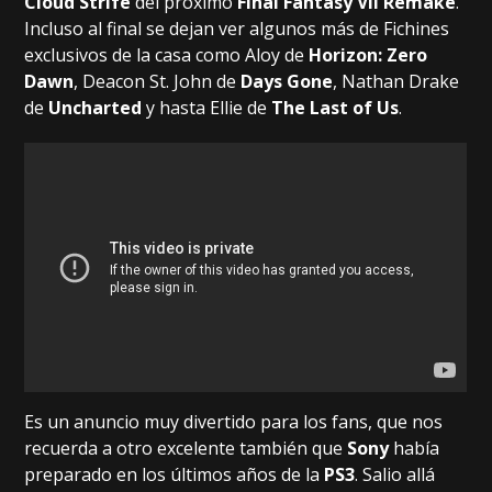
Cloud Strife
del próximo
Final Fantasy VII Remake
.
Incluso al final se dejan ver algunos más de Fichines
exclusivos de la casa como Aloy de
Horizon: Zero
Dawn
, Deacon St. John de
Days Gone
, Nathan Drake
de
Uncharted
y hasta Ellie de
The Last of Us
.
Es un anuncio muy divertido para los fans, que nos
recuerda a otro excelente también que
Sony
había
preparado en los últimos años de la
PS3
. Salio allá