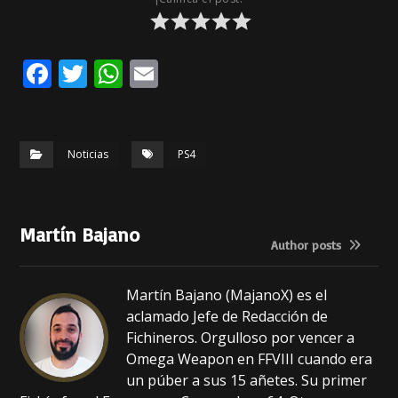
F
T
W
E
a
w
h
m
c
it
a
ai
e
te
ts
l
Noticias
PS4
b
r
A
o
p
Martín Bajano
o
p
Author posts
k
Martín Bajano (MajanoX) es el
aclamado Jefe de Redacción de
Fichineros. Orgulloso por vencer a
Omega Weapon en FFVIII cuando era
un púber a sus 15 añetes. Su primer