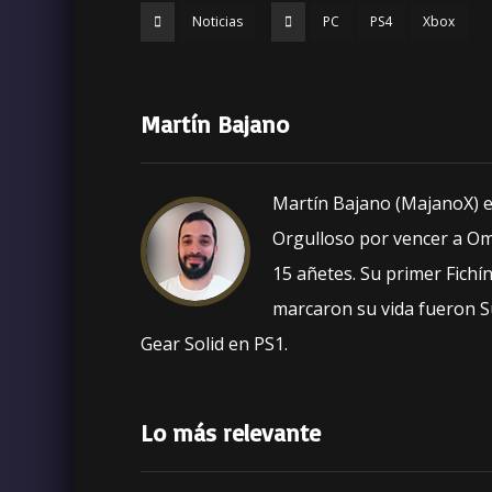
e
te
ts
l
Noticias
PC
PS4
Xbox
b
r
A
o
p
o
p
Martín Bajano
k
Martín Bajano (MajanoX) es
Orgulloso por vencer a O
15 añetes. Su primer Fich
marcaron su vida fueron S
Gear Solid en PS1.
Lo más relevante