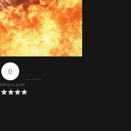
0
alificá el post!