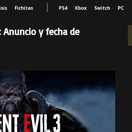
isis
Fichitas
PS4
Xbox
Switch
PC
: Anuncio y fecha de