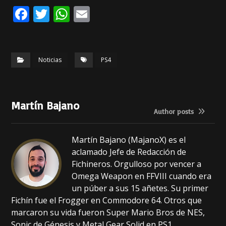
F
T
W
E
a
w
h
m
c
it
a
ai
e
te
ts
l
Noticias
PS4
b
r
A
o
p
Martín Bajano
o
p
Author posts
k
Martín Bajano (MajanoX) es el
aclamado Jefe de Redacción de
Fichineros. Orgulloso por vencer a
Omega Weapon en FFVIII cuando era
un púber a sus 15 añetes. Su primer
Fichín fue el Frogger en Commodore 64. Otros que
marcaron su vida fueron Super Mario Bros de NES,
Sonic de Génesis y Metal Gear Solid en PS1.