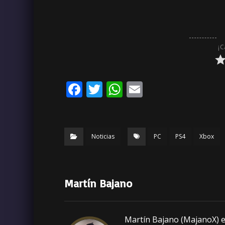
¡C
F
T
W
E
a
w
h
m
c
it
a
ai
e
te
ts
l
Noticias
PC
PS4
Xbox
b
r
A
o
p
o
p
Martín Bajano
k
Martín Bajano (MajanoX) es