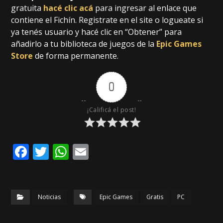
gratuita
hacé clic acá
para ingresar al enlace que
contiene el Fichín. Registrate en el site o logueate si
ya tenés usuario y hacé clic en “Obtener” para
añadirlo a tu biblioteca de juegos de la
Epic Games
Store
de forma permanente.
0
¡Calificá el post!
F
T
W
E
a
w
h
m
c
it
a
ai
e
te
ts
l
Noticias
Epic Games
Gratis
PC
b
r
A