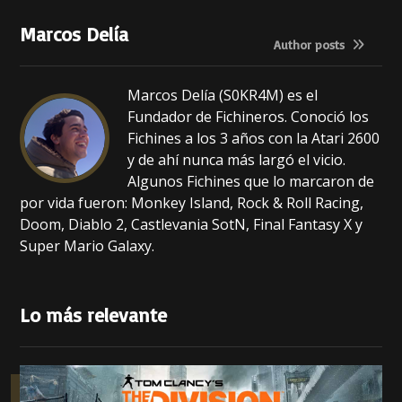
o
p
Marcos Delía
o
p
Author posts
k
Marcos Delía (S0KR4M) es el
Fundador de Fichineros. Conoció los
Fichines a los 3 años con la Atari 2600
y de ahí nunca más largó el vicio.
Algunos Fichines que lo marcaron de
por vida fueron: Monkey Island, Rock & Roll Racing,
Doom, Diablo 2, Castlevania SotN, Final Fantasy X y
Super Mario Galaxy.
Lo más relevante