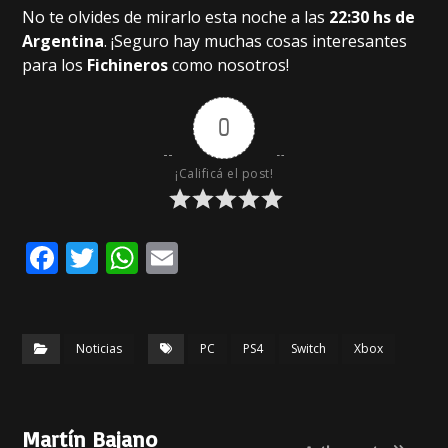
No te olvides de mirarlo esta noche a las
22:30 hs de
Argentina
. ¡Seguro hay muchas cosas interesantes
para los
Fichineros
como nosotros!
0
¡Calificá el post!
F
T
W
E
a
w
h
m
c
it
a
ai
e
te
ts
l
Noticias
PC
PS4
Switch
Xbox
b
r
A
o
p
Martín Bajano