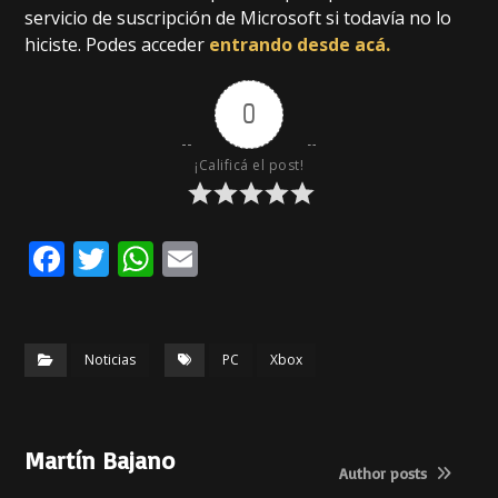
servicio de suscripción de Microsoft si todavía no lo
hiciste. Podes acceder
entrando desde acá.
0
¡Calificá el post!
F
T
W
E
a
w
h
m
c
it
a
ai
e
te
ts
l
Noticias
PC
Xbox
b
r
A
o
p
Martín Bajano
o
p
Author posts